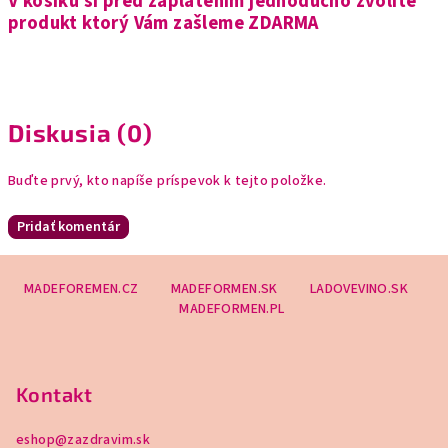
V košíku si pred zaplatením jednoducho zvolíte
produkt ktorý Vám zašleme ZDARMA
Diskusia (0)
Buďte prvý, kto napíše príspevok k tejto položke.
Pridať komentár
Z
MADEFOREMEN.CZ
MADEFORMEN.SK
LADOVEVINO.SK
á
MADEFORMEN.PL
p
ä
t
Kontakt
i
e
eshop
@
zazdravim.sk