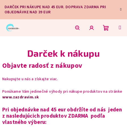
Prejsť
DARČEK PRI NÁKUPE NAD 45 EUR. DOPRAVA ZDARMA PRI
na
OBJEDNÁVKE NAD 39 EUR
obsah
Nákupn
Hľadať
Prihlásenie
Darček k nákupu
košík
Objavte radosť z nákupov
Nakupujte u nás a získajte viac.
Ponúkame Vám jedinečné výhody pri nákupe produktov na stránke
www.zazdravim.sk
Pri objednávke nad 45 eur obdržíte od nás jeden
z nasledujúcich produktov ZDARMA podľa
vlastného výberu: