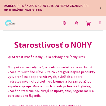
Prejsť
DARČEK PRI NÁKUPE NAD 45 EUR. DOPRAVA ZDARMA PRI
na
OBJEDNÁVKE NAD 39 EUR
obsah
Nákupn
Hľadať
Prihlásenie
Starostlivosť o NOHY
košík
🌿 Starostlivosť o nohy – sila prírody pre ľahký krok
Nohy nás nosia celý deň, a preto si zaslúžia starostlivosť,
ktorá im skutočne uľaví. V tejto kategórii nájdeš produkty
vytvorené na podporu zdravých, sviežich a dobre
hydratovaných chodidiel – od krémov a balzamov až po
kúpele a spreje. Mnohé z nich obsahujú
liečivé bylinky
,
ktoré sa tradične používajú na upokojenie, regeneráciu a
ochranu pokožky nôh.