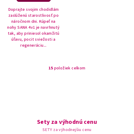
Doprajte svojim chodidlám
zaslúženú starostlivosť po
náročnom dni. Kúpeľ na
nohy SANA 4v1 je navrhnutý
tak, aby priniesol okamžitú
úľavu, pocit sviežosti a
regeneráciu...
15
položiek celkom
O
v
l
á
d
a
c
i
Sety za výhodnú cenu
e
SETY za výhodnejšiu cenu
p