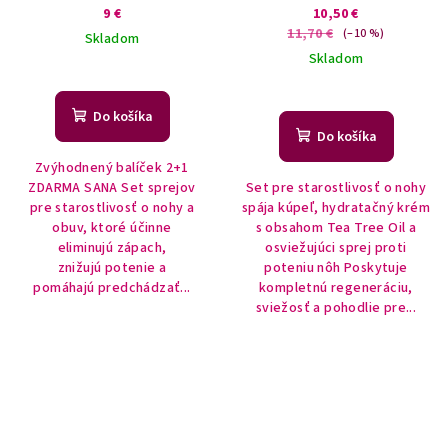
9 €
10,50 €
11,70 €
(–10 %)
Skladom
Skladom
Do košíka
Do košíka
Zvýhodnený balíček 2+1
ZDARMA SANA Set sprejov
Set pre starostlivosť o nohy
pre starostlivosť o nohy a
spája kúpeľ, hydratačný krém
obuv, ktoré účinne
s obsahom Tea Tree Oil a
eliminujú zápach,
osviežujúci sprej proti
znižujú potenie a
poteniu nôh Poskytuje
pomáhajú predchádzať...
kompletnú regeneráciu,
sviežosť a pohodlie pre...