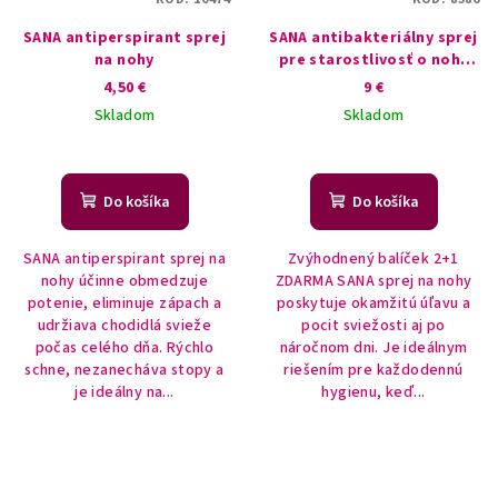
SANA antiperspirant sprej
SANA antibakteriálny sprej
na nohy
pre starostlivosť o nohy
2+1 ZDARMA
4,50 €
9 €
Skladom
Skladom
Do košíka
Do košíka
SANA antiperspirant sprej na
Zvýhodnený balíček 2+1
nohy účinne obmedzuje
ZDARMA SANA sprej na nohy
potenie, eliminuje zápach a
poskytuje okamžitú úľavu a
udržiava chodidlá svieže
pocit sviežosti aj po
počas celého dňa. Rýchlo
náročnom dni. Je ideálnym
schne, nezanecháva stopy a
riešením pre každodennú
je ideálny na...
hygienu, keď...