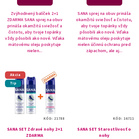
v
Zvýhodnený balíček 2+1
SANA sprej na obuv prináša
ZDARMA SANA sprej na obuv
okamžitú sviežosť a čistotu,
prináša okamžitú sviežosť a
aby tvoje topánky vždy
čistotu, aby tvoje topánky
pôsobili ako nové. Vďaka
vždy pôsobili ako nové. Vďaka
mätovému oleju poskytuje
mätovému oleju poskytuje
nielen účinnú ochranu pred
nielen...
zápachom, ale aj...
Akcia
Tip
KÓD:
21788
KÓD:
16711
SANA SET Zdravé nohy 2+1
SANA SET Starostlivosť o
ZDARMA
nohy