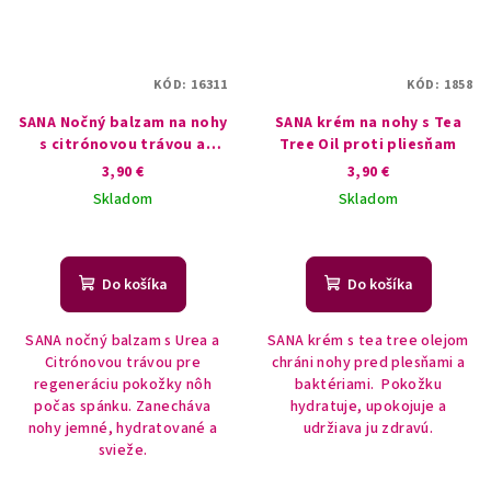
KÓD:
16311
KÓD:
1858
SANA Nočný balzam na nohy
SANA krém na nohy s Tea
s citrónovou trávou a
Tree Oil proti pliesňam
ureou 100ml
3,90 €
3,90 €
Skladom
Skladom
Do košíka
Do košíka
SANA nočný balzam s Urea a
SANA krém s tea tree olejom
Citrónovou trávou pre
chráni nohy pred plesňami a
regeneráciu pokožky nôh
baktériami. Pokožku
počas spánku. Zanecháva
hydratuje, upokojuje a
nohy jemné, hydratované a
udržiava ju zdravú.
svieže.