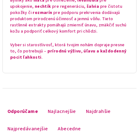
Bylinky ako
mäta
pre osvieženie,
levanduľa
pre
upokojenie,
nechtík
pre regeneráciu,
šalvia
pre čistotu
pokožky či
rozmarín
pre podporu prekrvenia dodávajú
produktom prirodzenú účinnosť a jemnú vôňu. Tieto
rastlinné extrakty pomáhajú zmierniť únavu, zmäkčiť suchú
kožu a podporiť celkový komfort pri chôdzi.
Vyber si starostlivosť, ktorá tvojim nohám dopraje presne
to, čo potrebujú –
prírodnú výživu, úľavu a každodenný
pocit ľahkosti
.
R
a
Odporúčame
Najlacnejšie
Najdrahšie
d
e
Najpredávanejšie
Abecedne
n