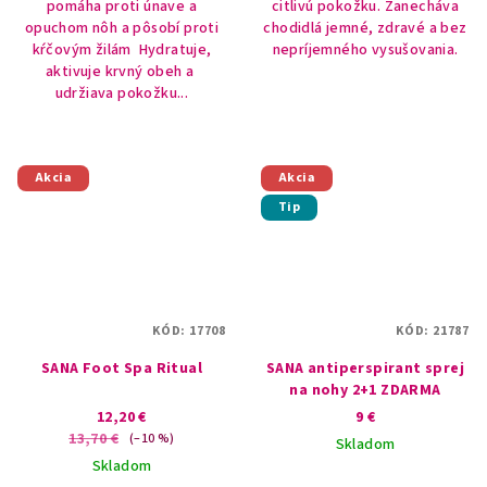
pomáha proti únave a
citlivú pokožku. Zanecháva
opuchom nôh a pôsobí proti
chodidlá jemné, zdravé a bez
kŕčovým žilám Hydratuje,
nepríjemného vysušovania.
aktivuje krvný obeh a
udržiava pokožku...
Akcia
Akcia
Tip
KÓD:
17708
KÓD:
21787
SANA Foot Spa Ritual
SANA antiperspirant sprej
na nohy 2+1 ZDARMA
12,20 €
9 €
13,70 €
(–10 %)
Skladom
Skladom