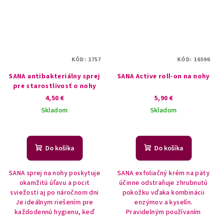
KÓD:
1757
KÓD:
16596
SANA antibakteriálny sprej
SANA Active roll-on na nohy
pre starostlivosť o nohy
4,50 €
5,90 €
Skladom
Skladom
Do košíka
Do košíka
SANA sprej na nohy poskytuje
SANA exfoliačný krém na päty
okamžitú úľavu a pocit
účinne odstraňuje zhrubnutú
sviežosti aj po náročnom dni
pokožku vďaka kombinácii
Je ideálnym riešením pre
enzýmov a kyselín.
každodennú hygienu, keď
Pravidelným používaním