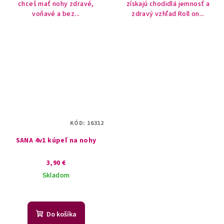
chceš mať nohy zdravé,
získajú chodidlá jemnosť a
voňavé a bez...
zdravý vzhľad Roll on...
KÓD:
16312
SANA 4v1 kúpeľ na nohy
3,90 €
Skladom
Do košíka