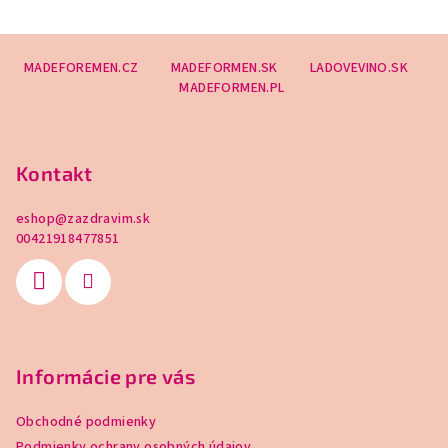
r
v
Z
k
MADEFOREMEN.CZ
MADEFORMEN.SK
LADOVEVINO.SK
á
y
MADEFORMEN.PL
p
v
ä
ý
t
p
Kontakt
i
i
s
e
eshop
@
zazdravim.sk
u
00421918477851
Informácie pre vás
Obchodné podmienky
Podmienky ochrany osobných údajov