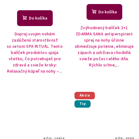
Do košíka
Do košíka
Zvýhodnený balíček 2+1
Dopraj svojim nohám
ZDARMA SANA antiperspirant
zaslúženú starostlivosť
sprej na nohy účinne
so setom SPA RITUÁL. Tento
obmedzuje potenie, eliminuje
balíček produktov spája
zápach a udržiava chodidlá
všetko, čo potrebuješ pre
svieže počas celého dňa.
zdravé a svieže kroky:
Rýchlo schne,...
Relaxačný kúpeľ na nohy –...
Akcia
Tip
KÓD:
10474
KÓD:
8586