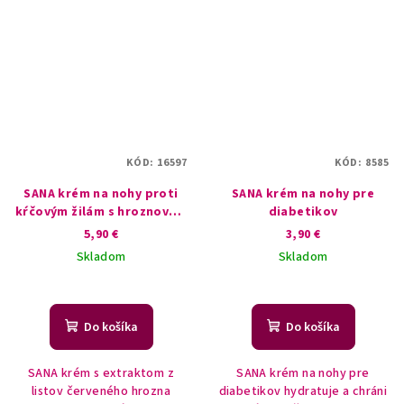
KÓD:
16597
KÓD:
8585
SANA krém na nohy proti
SANA krém na nohy pre
kŕčovým žilám s hroznovým
diabetikov
extraktom
5,90 €
3,90 €
Skladom
Skladom
Do košíka
Do košíka
SANA krém s extraktom z
SANA krém na nohy pre
listov červeného hrozna
diabetikov hydratuje a chráni