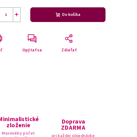
+
Do košíka
ač
Opýtať sa
Zdieľať
Minimalistické
Doprava
zloženie
ZDARMA
Maximálny počet
pri každej objednávke