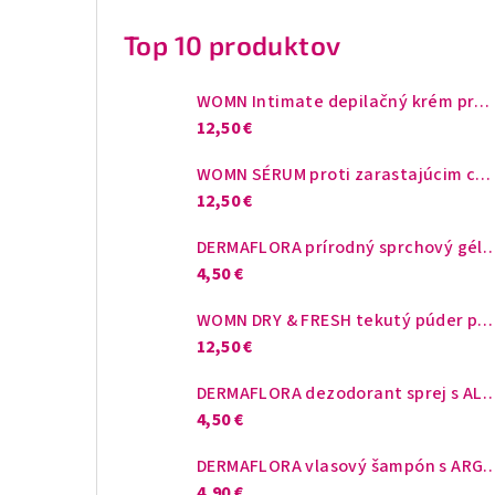
Top 10 produktov
WOMN Intimate depilačný krém pre ženy 100ml
12,50 €
WOMN SÉRUM proti zarastajúcim chĺpkom 50ml
12,50 €
DERMAFLORA prírodný sprchový gél 
4,50 €
WOMN DRY & FRESH tekutý púder pre intímne partie 50ml
12,50 €
DERMAFLORA dezodorant sprej s A
4,50 €
DERMAFLORA vlasový šampón s ARGANOVÝM O
4,90 €