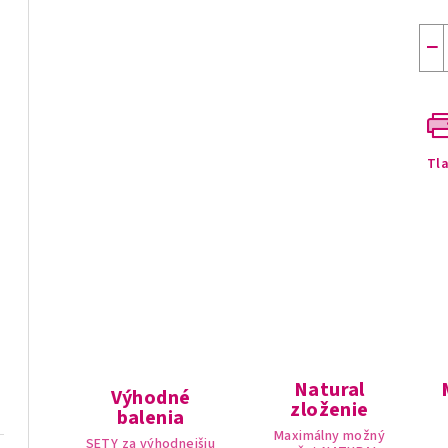
−
Tl
Natural
Výhodné
zloženie
balenia
Maximálny možný
SETY za výhodnejšiu