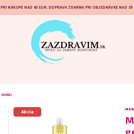
 PRI NÁKUPE NAD 45 EUR. DOPRAVA ZDARMA PRI OBJEDNÁVKE NAD 39
 500ML
MAN
Akcia
M
g