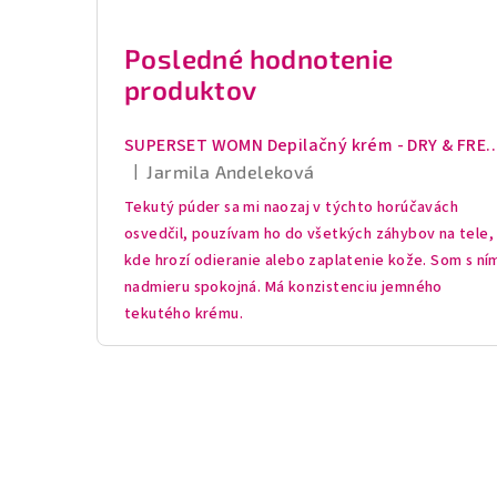
Posledné hodnotenie
produktov
SUPERSET WOMN Depilačný krém - DRY & FRESH tekutý púder - Sérum 
|
Jarmila Andeleková
Hodnotenie produktu je 5 z 5 hviezdičiek.
Tekutý púder sa mi naozaj v týchto horúčavách
osvedčil, pouzívam ho do všetkých záhybov na tele,
kde hrozí odieranie alebo zaplatenie kože. Som s ní
nadmieru spokojná. Má konzistenciu jemného
tekutého krému.