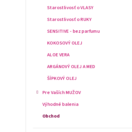
Starostlivosť o VLASY
Starostlivosť o RUKY
SENSITIVE - bez parfumu
KOKOSOVÝ OLEJ
ALOE VERA
ARGÁNOVÝ OLEJ A MED
ŠÍPKOVÝ OLEJ
Pre Vaších MUŽOV
Výhodné balenia
Obchod