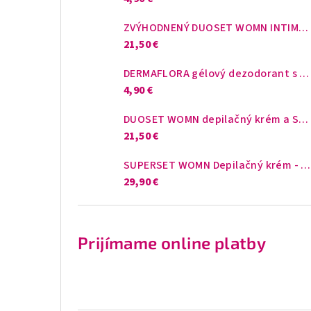
ZVÝHODNENÝ DUOSET WOMN INTIMATE depilačné krémy pre intímne miesta
21,50 €
DERMAFLORA gélový dezodorant s ARGÁNOVÝM OLEJOM a MEDOM
4,90 €
DUOSET WOMN depilačný krém a Sérum proti zarastajúcim chĺpkom
21,50 €
SUPERSET WOMN Depilačný krém - Jemný púder DRY & FRESH - Sérum proti zarastajúcim chĺpkom
29,90 €
Prijímame online platby