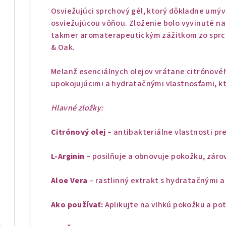
Osviežujúci sprchový gél, ktorý dôkladne umý
osviežujúcou vôňou. Zloženie bolo vyvinuté na
takmer aromaterapeutickým zážitkom zo sprc
& Oak.
Melanž esenciálnych olejov vrátane citrónovéh
upokojujúcimi a hydratačnými vlastnosťami, kto
Hlavné zložky:
Citrónový olej
– antibakteriálne vlastnosti pr
L-Arginin
– posilňuje a obnovuje pokožku, zárov
Aloe Vera
– rastlinný extrakt s hydratačnými a
Ako používať:
Aplikujte na vlhkú pokožku a po