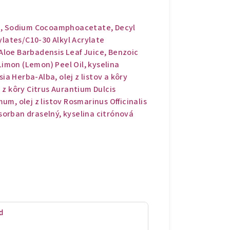
in, Sodium Cocoamphoacetate, Decyl
ylates/C10-30 Alkyl Acrylate
loe Barbadensis Leaf Juice, Benzoic
Limon (Lemon) Peel Oil, kyselina
ia Herba-Alba, olej z listov a kôry
z kôry Citrus Aurantium Dulcis
m, olej z listov Rosmarinus Officinalis
 sorban draselný, kyselina citrónová
d