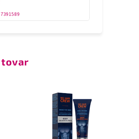
g
07391589
 tovar