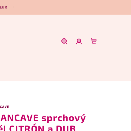
 EUR
Hľadať
Prihlásenie
Nákupný
košík
CAVE
ANCAVE sprchový
él CITRÓN a DUB