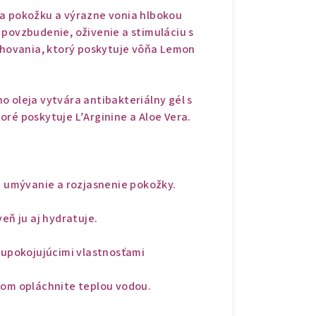
va pokožku a výrazne vonia hlbokou
 povzbudenie, oživenie a stimuláciu s
hovania, ktorý poskytuje vôňa Lemon
o oleja vytvára antibakteriálny gél s
ré poskytuje L’Arginine a Aloe Vera.
e umývanie a rozjasnenie pokožky.
eň ju aj hydratuje.
 upokojujúcimi vlastnosťami
tom opláchnite teplou vodou.