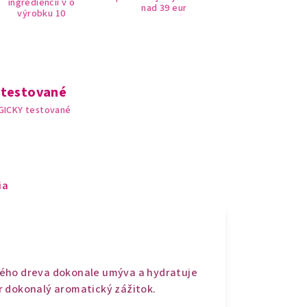
ingrediencií v o
nad 39 eur
výrobku 10
 testované
GICKY testované
ia
vého dreva dokonale umýva a hydratuje
r dokonalý aromatický zážitok.