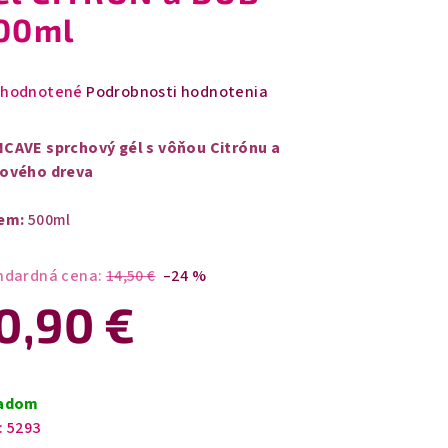
00ml
emerné
hodnotené
Podrobnosti hodnotenia
notenie
duktu
CAVE sprchový gél s vôňou Citrónu a
ového dreva
em:
500ml
zdičiek.
ndardná cena:
14,50 €
–24 %
0,90 €
notková
a:
ladom
:
5293