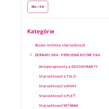
č
0
ks /
0 €
n
ý
Preskočiť
kategórie
p
Kategórie
a
n
Womn intímna starostlivosť
e
DERMAFLORA - PRÍRODNÁ KOZMETIKA
l
Antiperspiranty a DEZODORANTY
Starostlivosť o TELO
Starostlivosť o NOHY
Starostlivosť o PLEŤ
Starostlivosť INTÍMNA