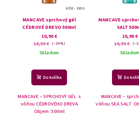
KÓD:
3853
MANCAVE sprchový gél
MANCAVE sprchov
CÉDROVÉ DREVO 500ml
SALT 500
10,90 €
10,90 €
14,50 €
14,50 €
(–24 %)
(–2
Skladom
Sklado
Priemerné
hodnotenie
Do košíka
Do koší
produktu
je
5,0
MANCAVE – SPRCHOVÝ GÉL s
MANCAVE – sprch
z
vôňou CÉDROVÉHO DREVA
vôňou SEA SALT Ob
5
Objem: 500ml
hviezdičiek.