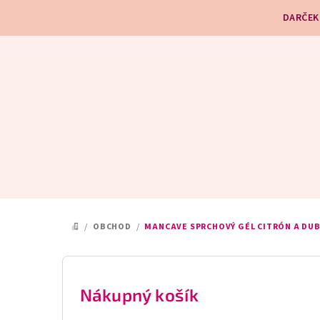
Prejsť
DARČEK
na
obsah
/
OBCHOD
/
MANCAVE SPRCHOVÝ GÉL CITRÓN A DUB
DOMOV
B
o
Nákupný košík