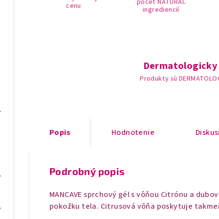
počet NATURAL
cenu
ingrediencií
Dermatologicky
Produkty sú DERMATOLO
SENSITIVE
Popis
Hodnotenie
Diskus
Podrobný popis
LOE VERA
MANCAVE sprchový gél s vôňou Citrónu a dubo
LEJOM a MEDOM
pokožku tela. Citrusová vôňa poskytuje takme