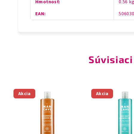
Hmotnosť
:
0.56 k
EAN
:
50603
Súvisiaci
Akcia
Akcia