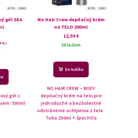
KÓD:
3840
KÓD:
2683
ý gél SEA
No Hair Crew depilačný krém
ml
na TELO 200ml
12,50 €
4 %)
Skladom
m
Do košíka
ka
NO HAIR CREW – BODY
ový gél s
depilačný krém na telo pre
jem: 500ml
jednoduché a bezbolestné
odstránenie ochlpenia z tela
Tuba 200ml + špachtľa