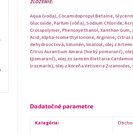
ZLOŽENIE:
Aqua (voda), Cocamidopropyl Betaine, Glycer
Glucoside, Parfum (vôňa), Sodium Chloride, Acr
Crosspolymer, Phenoxyethanol, Xanthan Gum, A
Acid, Alpha-Isomethyl Ionone, Arginine, Citrus 
proti zarastajúcim chĺpkom
dehydrooctová, limonén, linalool, olej z Artemis
Citrus Aurantium Amara (horký pomaranč), olej 
(pomaranč), olej zo semien Elettaria Cardamomu
(rozmarín), olej z koreňa Vetiveria Zizanoides,
m
Dodatočné parametre
Kategória
:
Obcho