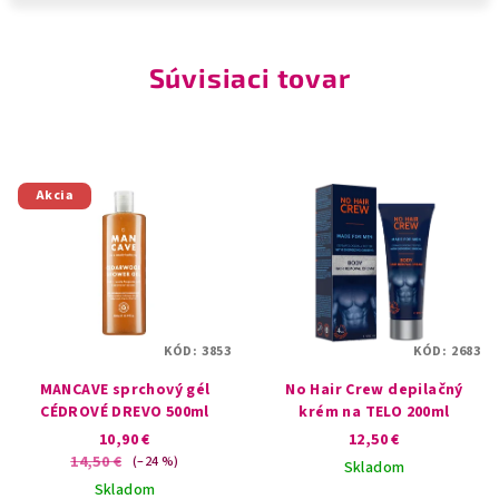
Súvisiaci tovar
Akcia
KÓD:
3853
KÓD:
2683
MANCAVE sprchový gél
No Hair Crew depilačný
CÉDROVÉ DREVO 500ml
krém na TELO 200ml
10,90 €
12,50 €
14,50 €
(–24 %)
Skladom
Skladom