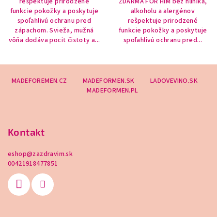
rešpektuje prirodzené
ZDARMA FOR HIM bez hliníka,
funkcie pokožky a poskytuje
alkoholu a alergénov
spoľahlivú ochranu pred
rešpektuje prirodzené
zápachom. Svieža, mužná
funkcie pokožky a poskytuje
vôňa dodáva pocit čistoty a...
spoľahlivú ochranu pred...
Z
MADEFOREMEN.CZ
MADEFORMEN.SK
LADOVEVINO.SK
á
MADEFORMEN.PL
p
ä
t
Kontakt
i
e
eshop
@
zazdravim.sk
00421918477851