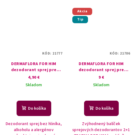
Akcia
Tip
KÓD:
21777
KÓD:
21786
DERMAFLORA FOR HIM
DERMAFLORA FOR HIM
dezodorant sprej pre
dezodorant sprej pre
mužov SERENITY
mužov SERENITY 2+1
4,90 €
9 €
ZDARMA
Skladom
Skladom
Do košíka
Do košíka
Dezodorant sprej bez hliníka,
Zvýhodnený balíček
alkoholu a alergénov
sprejových dezodorantov 2+1