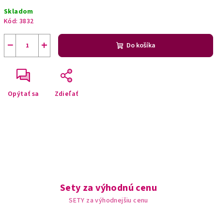
Jednotková
Skladom
cena:
Kód:
3832
−
+
Do košíka
Opýtať sa
Zdieľať
Sety za výhodnú cenu
SETY za výhodnejšiu cenu