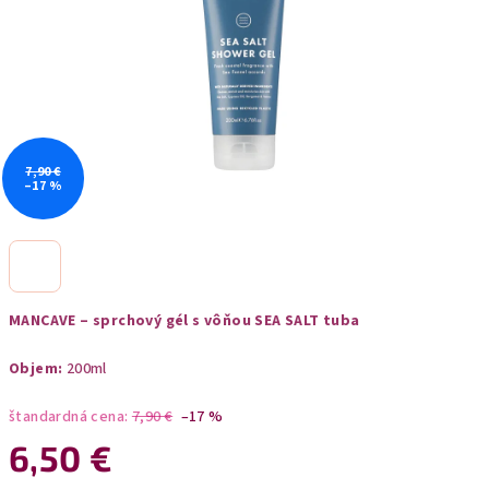
7,90 €
–17 %
MANCAVE – sprchový gél s vôňou SEA SALT tuba
Objem:
200ml
štandardná cena:
7,90 €
–17 %
6,50 €