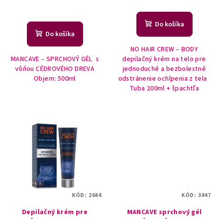
Priemerné
hodnotenie
Do košíka
produktu
Do košíka
je
NO HAIR CREW – BODY
5,0
MANCAVE – SPRCHOVÝ GÉL s
depilačný krém na telo pre
z
vôňou CÉDROVÉHO DREVA
jednoduché a bezbolestné
5
Objem: 500ml
odstránenie ochlpenia z tela
hviezdičiek.
Tuba 200ml + špachtľa
KÓD:
2684
KÓD:
3847
Depilačný krém pre
MANCAVE sprchový gél