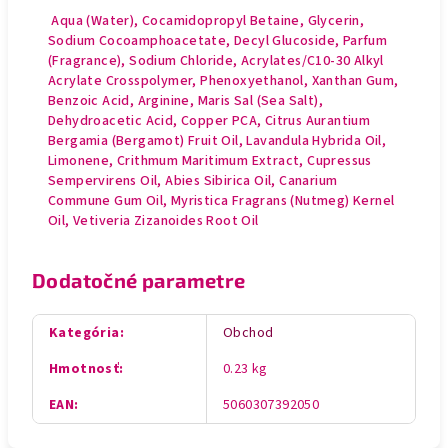
Aqua (Water), Cocamidopropyl Betaine, Glycerin,
Sodium Cocoamphoacetate, Decyl Glucoside, Parfum
(Fragrance), Sodium Chloride, Acrylates/C10-30 Alkyl
Acrylate Crosspolymer, Phenoxyethanol, Xanthan Gum,
Benzoic Acid, Arginine, Maris Sal (Sea Salt),
Dehydroacetic Acid, Copper PCA, Citrus Aurantium
Bergamia (Bergamot) Fruit Oil, Lavandula Hybrida Oil,
Limonene, Crithmum Maritimum Extract, Cupressus
Sempervirens Oil, Abies Sibirica Oil, Canarium
Commune Gum Oil, Myristica Fragrans (Nutmeg) Kernel
Oil, Vetiveria Zizanoides Root Oil
Dodatočné parametre
Kategória
:
Obchod
Hmotnosť
:
0.23 kg
EAN
:
5060307392050