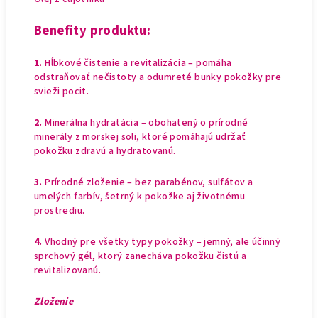
Benefity produktu:
1.
Hĺbkové čistenie a revitalizácia – pomáha
odstraňovať nečistoty a odumreté bunky pokožky pre
svieži pocit.
2.
Minerálna hydratácia – obohatený o prírodné
minerály z morskej soli, ktoré pomáhajú udržať
pokožku zdravú a hydratovanú.
3.
Prírodné zloženie – bez parabénov, sulfátov a
umelých farbív, šetrný k pokožke aj životnému
prostrediu.
4.
Vhodný pre všetky typy pokožky – jemný, ale účinný
sprchový gél, ktorý zanecháva pokožku čistú a
revitalizovanú.
Zloženie