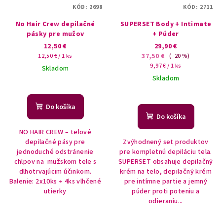
KÓD:
2698
KÓD:
2711
No Hair Crew depilačné
SUPERSET Body + Intimate
pásky pre mužov
+ Púder
12,50 €
29,90 €
Jednotková
37,50 €
12,50 € / 1 ks
(–20 %)
cena:
Jednotková
9,97 € / 1 ks
Skladom
cena:
Skladom
Do košíka
Do košíka
NO HAIR CREW – telové
depilačné pásy pre
Zvýhodnený set produktov
jednoduché odstránenie
pre kompletnú depiláciu tela.
chlpov na mužskom tele s
SUPERSET obsahuje depilačný
dlhotrvajúcim účinkom.
krém na telo, depilačný krém
Balenie: 2x10ks + 4ks vlhčené
pre intímne partie a jemný
utierky
púder proti poteniu a
odieraniu...