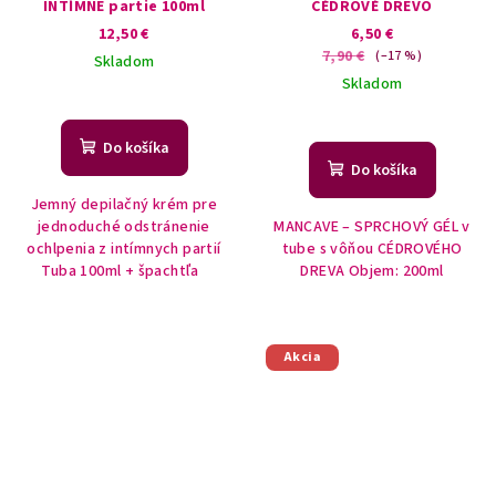
INTÍMNE partie 100ml
CÉDROVÉ DREVO
12,50 €
6,50 €
7,90 €
(–17 %)
Skladom
Skladom
Do košíka
Do košíka
Jemný depilačný krém pre
jednoduché odstránenie
MANCAVE – SPRCHOVÝ GÉL v
ochlpenia z intímnych partií
tube s vôňou CÉDROVÉHO
Tuba 100ml + špachtľa
DREVA Objem: 200ml
Akcia