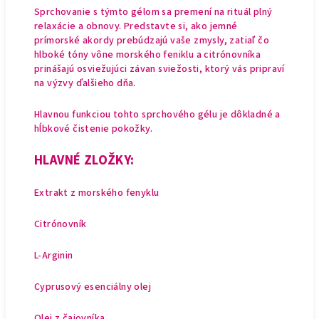
Sprchovanie s týmto gélom sa premení na rituál plný
relaxácie a obnovy. Predstavte si, ako jemné
prímorské akordy prebúdzajú vaše zmysly, zatiaľ čo
hlboké tóny vône morského feniklu a citrónovníka
prinášajú osviežujúci závan sviežosti, ktorý vás pripraví
na výzvy ďalšieho dňa.
Hlavnou funkciou tohto sprchového gélu je dôkladné a
hĺbkové čistenie pokožky.
HLAVNÉ ZLOŽKY:
Extrakt z morského fenyklu
Citrónovník
L-Arginin
Cyprusový esenciálny olej
Olej z čajovníka