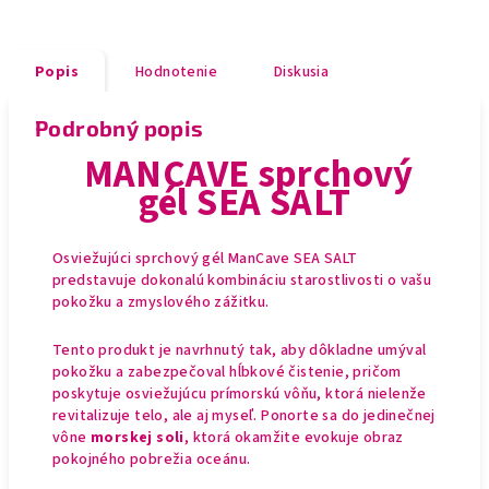
Popis
Hodnotenie
Diskusia
Podrobný popis
MANCAVE sprchový
gél SEA SALT
Osviežujúci sprchový gél ManCave SEA SALT
predstavuje dokonalú kombináciu starostlivosti o vašu
pokožku a zmyslového zážitku.
Tento produkt je navrhnutý tak, aby dôkladne umýval
pokožku a zabezpečoval hĺbkové čistenie, pričom
poskytuje osviežujúcu prímorskú vôňu, ktorá nielenže
revitalizuje telo, ale aj myseľ. Ponorte sa do jedinečnej
vône
morskej soli
, ktorá okamžite evokuje obraz
pokojného pobrežia oceánu.